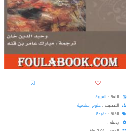
اللغة :
العربية
اﻟﺘﺼﻨﻴﻒ :
علوم إسلامية
الفئة :
عقيدة
ردمك :
الحجم : 2.01 Mo