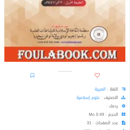
اللغة :
العربية
اﻟﺘﺼﻨﻴﻒ :
علوم إسلامية
ردمك :
الحجم : 0.49 Mo
عدد الصفحات : 31