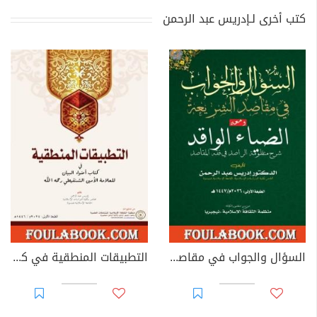
كتب أخرى لـإدريس عبد الرحمن
السؤال والجواب في مقاصد الشريعة، ومعه: الضياء الواقد شرح منظومة الراصد في فقه المقاصد
التطبيقات المنطقية في كتاب أضواء البيان