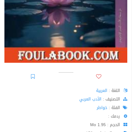
اللغة :
العربية
اﻟﺘﺼﻨﻴﻒ :
الأدب العربي
الفئة :
خواطر
ردمك :
الحجم : 1.95 Mo