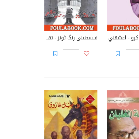
 کرو - أعشقني
فلسطینی رنگ ٹونز - تقاسيم الفلسطينيّ