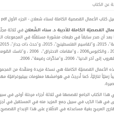
ة عن الكتاب
 كتاب الأعمال القصصية الكاملة لسناء شعلان - الجزء الأول pdf الكاتب د. سناء شعلان
عمال القصصيّة الكاملة للأديبة د. سناء الشّعلان
في ثلاثة مجلّ
ب إلى آخر الدنيا"، 2006، و"مذكّرات رضيعة"، 2006.
ه الأعمال القصصيّة الكاملة هي نسخة مزيدة ومنقّحة من المجموعات
باً زمنيّاً تنازليّاً، كما أُدرجتْ في هوامشها معلومات ببيليوغرافي
صيرة.
ي هذا الكتاب الجامع لقصصها في ثلاثة أجزاء مرحلة أولى في سب
ى في هذا الدّرب في سبيل جمع المزيد منه في المستقبل في أجزاء أخ
قارئ العربيّ بغية مساعدته في الاطّلاع على هذا الإبداع القصصيّ ك