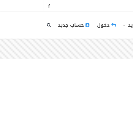
يد
دخول
حساب جديد