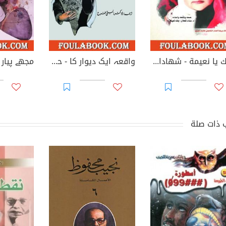
نحبك يا نعيمة - شهادات إنسانية وإبداعية بأقلام من عاصروها وأحبوها
واقعہ ایک دیوار کا - حدث ذات جدار
مجھے پیار
 ذات صلة