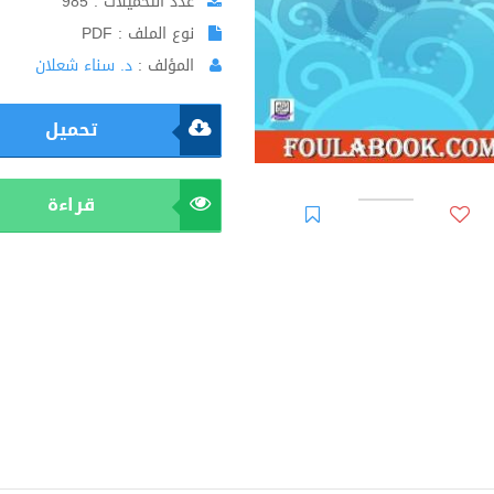
عدد التحميلات : 985
نوع الملف : PDF
المؤلف :
د. سناء شعلان
تحميل
قراءة