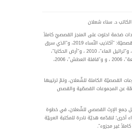
دات ضخمة احتوت على المنجز القصصيّ كاملاً
لها بعد أن صدر سابقاً في طبعات منشورة مستقلّة في المجموعات القصصيّة: "أكاذيب النّساء 2019، و"الذي سرق
نجمة"، 2015، و"تقاسيم الفلسطينيّ"، 2015، و"حدث ذات جدار"، 2015، و"تراتيل الماء"، 2010 ، و"أرض الحكايا"،
2006 ، والكابوس2006 ، و"مقامات الاحتراق"، 2006 ، و"ناسك الصّومعة"، 2006 ، و و"قافلة العطش"، 2006،
 القصصيّة الكاملة للشّعلان، وتمّ ترتيبها
ّة مهمّة عن المجموعات القصصّية والقصص
يل جمع الإرث القصصي للشّعلان، في خطوة
رى؛ لنقدّمه هديّة نادرة للمكتبة العربيّة
املاً غير مجزوء".