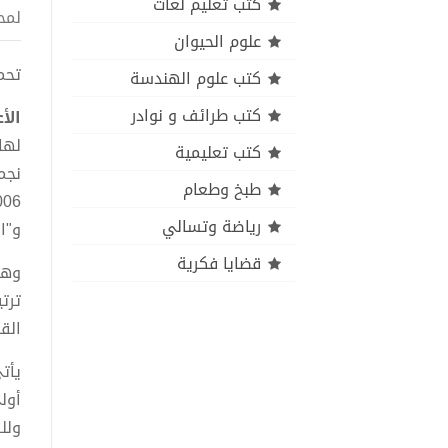
كتب تعليم لغات
لمح
علوم الحيوان
تحميل
كتب علوم الهندسة
كتب طرائف و نوادر
الأ
كتب تعليمية
طبخ وطعام
رياضة وتسالي
و"الهرو
قضايا فكرية
وهذ
ترتي
الق
يأت
أول
ولل