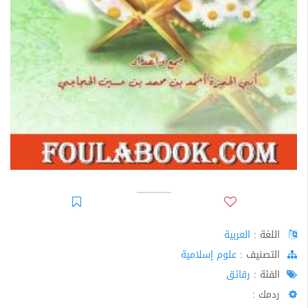
اللغة :
العربية
اﻟﺘﺼﻨﻴﻒ :
علوم إسلامية
الفئة :
رقائق
ردمك :