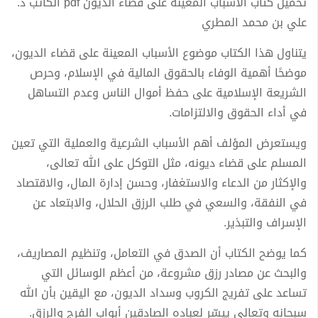
تحميل كتاب الأسباب المعينة على قضاء الديون pdf الكاتب د.
علي بن محمد المطري
يتناول هذا الكتاب موضوع الأسباب المعينة على قضاء الديون،
موضحًا أهمية الوفاء بالحقوق المالية في الإسلام، وحرص
الشريعة الإسلامية على حفظ أموال الناس وعدم التساهل
في أداء الحقوق والالتزامات.
ويستعرض المؤلف أهم الأسباب الشرعية والعملية التي تعين
المسلم على قضاء ديونه، مثل التوكل على الله تعالى،
والإكثار من الدعاء والاستغفار، وحسن إدارة المال، والاقتصاد
في النفقة، والسعي في طلب الرزق الحلال، والابتعاد عن
الإسراف والتبذير.
كما يوضح الكتاب أن الصدق في التعامل، وتنظيم المصاريف،
والبحث عن مصادر رزق مشروعة، من أعظم الوسائل التي
تساعد على تفريج الكروب وسداد الديون، مع اليقين بأن الله
سبحانه وتعالى ييسّر لعباده الصادقين أبواب الفرج والرزق.