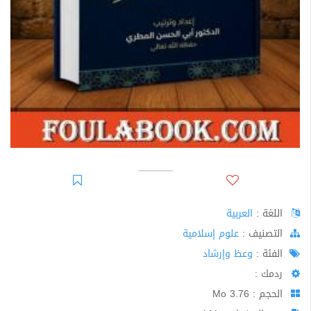
اللغة :
العربية
اﻟﺘﺼﻨﻴﻒ :
علوم إسلامية
الفئة :
وعظ وإرشاد
ردمك :
الحجم : 3.76 Mo