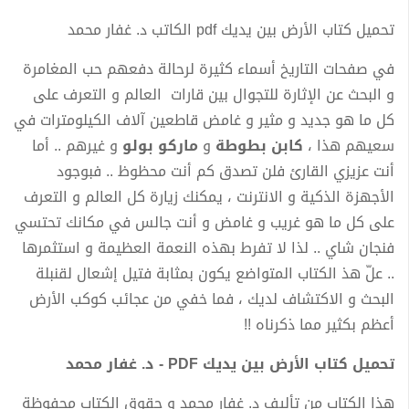
تحميل كتاب الأرض بين يديك pdf الكاتب د. غفار محمد
في صفحات التاريخ أسماء كثيرة لرحالة دفعهم حب المغامرة
و البحث عن الإثارة للتجوال بين قارات العالم و التعرف على
كل ما هو جديد و مثير و غامض قاطعين آلاف الكيلومترات في
سعيهم هذا ،
كابن بطوطة
و
ماركو بولو
و غيرهم .. أما
أنت عزيزي القارئ فلن تصدق كم أنت محظوظ .. فبوجود
الأجهزة الذكية و الانترنت ، يمكنك زيارة كل العالم و التعرف
على كل ما هو غريب و غامض و أنت جالس في مكانك تحتسي
فنجان شاي .. لذا لا تفرط بهذه النعمة العظيمة و استثمرها
.. علّ هذ الكتاب المتواضع يكون بمثابة فتيل إشعال لقنبلة
البحث و الاكتشاف لديك ، فما خفي من عجائب كوكب الأرض
أعظم بكثير مما ذكرناه !!
تحميل كتاب الأرض بين يديك PDF - د. غفار محمد
هذا الكتاب من تأليف د. غفار محمد و حقوق الكتاب محفوظة