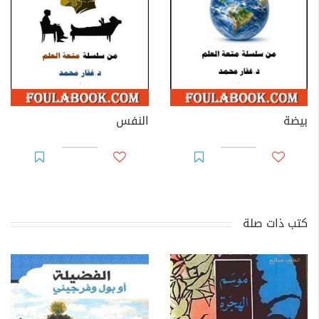
بيضة
النفس
كتب ذات صلة