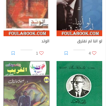
لو اننا لم نفترق
الوتد
1
4