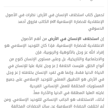
تحميل كتاب استخلاف الإنسان في الأرض: نظرات في الأصول
الإعتقادية للحضارة الإسلامية pdf الكاتب فاروق أحمد
الدسوقي
إن
اﺳﺘﺨﻼف اﻹﻧﺴﺎن ﻓﻲ اﻷرض
ﻣﻦ أھﻢ اﻷﺻﻮل
اﻻﻋﺘﻘﺎدﻳﺔ ﻟﻠﺤﻀﺎرة اﻹﺳﻼﻣﯿﺔ. ﻓﺈذا ﻛﺎن اﻟﺘﻮﺣﯿﺪ اﻹﺳﻼﻣﻲ ھﻮ
إﻓﺮاد ﷲ ﻋﺰ وﺟﻞ ﺑﺎﻷﻟﻮھﯿﺔ واﻟﺮﺑﻮﺑﯿﺔ، ﻓﺈن
واﻻﺟﺘﻤﺎﻋﯿﺔ واﻟﺘﺎرﻳﺨﯿﺔ، ﺑﻞ وﻋﻠﻰ ﻣﺴﺘﻮى اﻹﻧﺴﺎن ﻛﻨﻮع ﻣﻦ
أﻧﻮاع اﻟﺨﻠﻖ. ﻓﻠﯿﺴﺖ اﻟﺨﻼﻓﺔ Ϳ ﻋﺰ وﺟﻞ ﻏﺎﻳﺔ ﻋﻠﯿﺎ ﻟﻺﻧﺴﺎن ﻓﻲ
اﻟﺤﯿﺎة اﻟﺪﻧﯿﺎ ﻓﻘﻂ، وإﻧﻤﺎ ھﻲ ﺗﻔﺮد اﻹﻧﺴﺎن ﺑﺨﻼﻓﺘﻪ Ϳ ﻋﺰ وﺟﻞ
ﻓﻲ اﻷرض ھﻮ اﻟﺘﻄﺒﯿﻖ اﻟﻌﻤﻠﻲ ﻟﻠﺘﻮﺣﯿﺪ اﻹﺳﻼﻣﻲ ﻋﻠﻰ ﺟﻤﯿﻊ
اﻟﻤﺴﺘﻮﻳﺎت اﻟﻤﺨﺘﻠﻔﺔ ﻟﻠﻌﻤﻞ اﻹﻧﺴﺎﻧﻲ: اﻟﻔﺮدﻳﺔ
ﻏﺎﻳﺘﻪ اﻟﻌﻠﯿﺎ اﻟﻤﻄﻠﻘﺔ ﻓﻲ اﻟﺪﻧﯿﺎ واﻵﺧﺮة ﻣﻌﺎً.
ﻟﺬﻟﻚ، اﻻﺳﺘﺨﻼف ھﻮ اﻟﺠﺎﻧﺐ اﻹﻧﺴﺎﻧﻲ ﻟﻠﺘﻮﺣﯿﺪ اﻹﺳﻼﻣﻲ. وﻣﻦ
ﺛﻢ اﺧﺘﻠﻔﺖ اﻟﺤﻀﺎرة اﻹﺳﻼﻣﯿﺔ ﻋﻦ ﺳﺎﺋﺮ اﻟﺤﻀﺎرات اﻟﻤﺨﺎﻟﻔﺔ