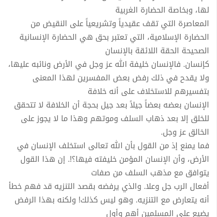
ﻟﮫﺎ، وﺑﺨﺎﺻﺔ اﻟﺤﻀﺎرة اﻟﻐﺮﺑﯿﺔ
اﻟﻤﻌﺎﺻﺮة اﻟﺘﻲ ﺗﻘﻒ ﻋﻘﯿﺪﻳﺎً وﺗﺸﺮﻳﻌﯿﺎً ﻋﻠﻰ اﻟﻨﻘﯿﺾ ﻣﻦ
اﻟﺤﻀﺎرة اﻹﺳﻼﻣﯿﺔ، اﻟﺘﻲ ﺗﻌﺘﺒﺮ ﺑﺤﻖ ھﻲ اﻟﺤﻀﺎرة اﻹﻧﺴﺎﻧﯿﺔ
اﻟﺼﺤﯿﺤﺔ اﻟﺤﻘﺔ اﻟﻼﺋﻘﺔ ﺑﺎﻹﻧﺴﺎن
ﻛﺈﻧﺴﺎن. ﻓﺎﻹﻧﺴﺎن ﺧﻠﯿﻔﺔ ﷲ ﻋﺰ وﺟﻞ ﻓﻲ اﻷرض وﻧﺎﺋﺒﻪ ﻋﻠﯿﮫﺎ،
وﻻ ﻳﻘﺪح ﻓﻲ ذﻟﻚ رﻓﺾ ﺑﻌﺾ اﻟﻤﻔﺴﺮﻳﻦ ﻟﮫﺬا اﻟﻤﻌﻨﻰ
ﺑﺘﻔﺴﯿﺮھﻢ ﻟﻼﺳﺘﺨﻼف ﻋﻠﻰ أﻧﻪ ﺧﻼﻓﺔ
اﻹﻧﺴﺎن ﺑﻌﻀﻪ ﺑﻌﻀﺎً ﺟﯿﻼً ﺑﻌﺪ ﺟﯿﻞ ﺑﺤﺠﺔ أن اﻟﺨﻼﻓﺔ ﻻ ﺗﺘﺤﻘﻖ
ﻟﻠﺨﻠﻖ إﻻ ﺑﻌﺪ ذھﺎب اﻟﺴﻠﻒ وﻣﻮﺗﮫﻢ وھﺬا ﻣﺎ ﻻ ﻳﺠﻮز ﻋﻠﻰ
اﻟﺨﺎﻟﻖ ﻋﺰ وﺟﻞ.
ﻓﻤﺎ ﻳﻤﻨﻊ إذ ﻣﻦ اﻟﻘﻮل ﺑﺄن ﷲ ﺗﻌﺎﻟﻰ اﺳﺘﺨﻠﻒ اﻹﻧﺴﺎن ﻓﻲ
اﻷرض، وأن اﻹﻧﺴﺎن اﻟﻤﺆﻣﻦ ﺧﻠﯿﻔﺘﻪ ﻓﯿﮫﺎ؟!. إن ھﺬا اﻟﻘﻮل
ﻳﺘﻮاﻓﻖ ﻣﻊ ﻣﺬھﺐ اﻟﺴﻠﻒ ﻣﻦ ﺻﻔﺎت
أﻓﻌﺎل اﻟﺮب ﺟﻞ وﻋﻼ. واﻟﺬي ﻳﺮﻓﻀﻪ ﺑﻘﺼﺪ اﻟﺘﻨﺰﻳﻪ ﻗﺪ ﻓﮫﻢ ﺧﻄﺄ
أﻧﻪ ﻳﺘﻌﺎرض ﻣﻊ اﻟﺘﻨﺰﻳﻪ. وھﻮ ﻟﯿﺲ ﻛﺬﻟﻚ! وﻟﻜﻨﻪ ﺑﮫﺬا اﻟﺮﻓﺾ
ﻳﻀﯿﻊ ﻋﻠﻰ اﻟﻤﺴﻠﻤﯿﻦ أھﻢ وأول