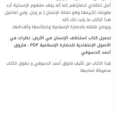
أﺻﻞ اﻋﺘﻘﺎدي ﻟﺤﻀﺎرﺗﮫﻢ ﻛﻤﺎ أﻧﻪ ﻳﻔﻘﺪ ﻣﻔﮫﻮم اﻹﻧﺴﺎﻧﯿﺔ أﺣﺪ
ﻣﻘﻮﻣﺎت ﺗﻜﺮﻳﻤﮫﺎ وھﻮ ﺧﻼﻓﺔ اﻹﻧﺴﺎن Ϳ ﻋﺰ وﺟﻞ. وﻓﻲ ﺗﻔﺎﺻﯿﻞ
ھﺬا اﻟﻜﺘﺎب ﻣﺎ ﻳﺜﺒﺖ ذﻟﻚ ﻛﻠﻪ
وﻳﻮﺿﺢ ﻋﻼﻗﺘﻪ ﺑﺎﻟﺤﻀﺎرة اﻹﺳﻼﻣﯿﺔ وﺧﺼﺎﺋﺼﮫﺎ وأھﺪاﻓﮫﺎ.
تحميل كتاب استخلاف الإنسان في الأرض: نظرات في
الأصول الإعتقادية للحضارة الإسلامية PDF - فاروق
أحمد الدسوقي
هذا الكتاب من تأليف فاروق أحمد الدسوقي و حقوق الكتاب
محفوظة لصاحبها