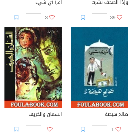
وإذا الصحف نشرت
اقرأ أي شيء
3
39
صالح هيصة
السمان والخريف
1