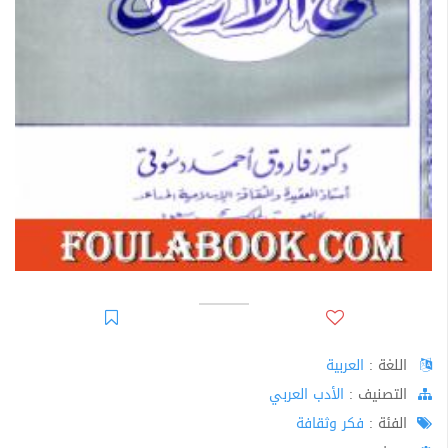
اللغة :
العربية
اﻟﺘﺼﻨﻴﻒ :
الأدب العربي
الفئة :
فكر وثقافة