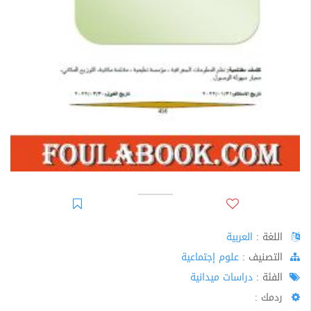
اللغة :
العربية
اﻟﺘﺼﻨﻴﻒ :
علوم إجتماعية
الفئة :
دراسات ميدانية
ردمك :