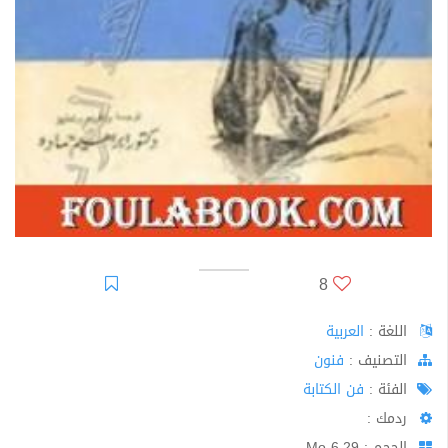
8
اللغة :
العربية
اﻟﺘﺼﻨﻴﻒ :
فنون
الفئة :
فن الكتابة
ردمك :
الحجم : 6.29 Mo