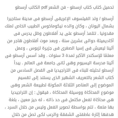
تحميل كتاب كتاب ارسطو - فن الشعر pdf الكاتب أرسطو
أرسطو / ولد الفيلسوف الإغريقى أرسطو فى مدينة ستاجيرا
بشمال اليونان ، وكان والده نيكوماخوس الطبيب الخاص لملك
مقدونيا . تتلمذ أرسطو على يد أفلاطون وظل يدرس فى
أكاديميتة حوالى عشرين سنة ، وبعد موت أفلاطون هاجر من
أثينا ليعيش فى إسيا الصغرى فى جزيرة لزبوس ، وعمل
معلمًا للإسكندر الأكبر لمدة 3 سنوات . وقد أسس أرسطو فى
أثينا مدرسة اليسيوم وهى ثانى جامعة فى العالم . يبدأ
أرسطو تحليله للبناء فى التراجيديا فى الفصل السادس من
كتاب الشعر بالتعريف الشهير الذى يستند إلى تقسيم
الموضوع إلى العناصر الثلاثة المكونة لطبيعة الشعر وهى
موضوع المحاكاة ووسيلة المحاكاة ، فيقول : إن التراجيديا
هى محاكاة لفعل مكتمل فى حد ذاته ، له حيز معين ، بلغة
بها متعة ، تتم بواسطة تصوير الفعل وليس من خلال السرد ،
هدفها إثارة عاطفتى الشفقة والرعب لكى تصل من خلال