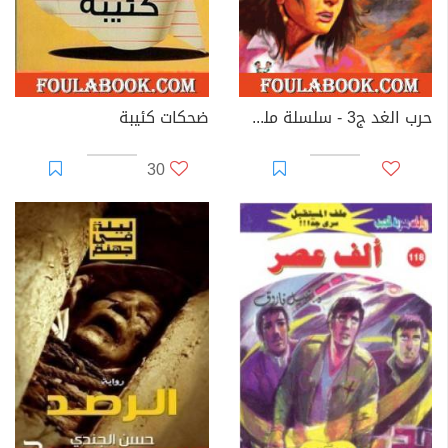
حرب الغد ج3 - سلسلة ملف المستقبل
ضحكات كئيبة
30