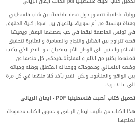
تحميل كتاب أحببت فلسطينيا pdf الكاتب ايمان الرياني
رواية عاطفية تتمحور حول قصة عاطفية بين شاب فلسطيني
وفتاة تونسية من أم سورية...يلتقيان بين اسوار كلية الحقوق
في تونس العاصمة ليقعا في حب بعضهما البعض ويعيشا
قصة تتراوح بين الفشل والنجاح والمغامرة والمثابرة لتحقيق
الاحلام والحنين الى الوطن الأم..يمضيان نحو القدر الذي يكتب
قصتهما بكثير من الألم والمفاجأة..فيحكي كل منهما عن
وضعه الانساني وطموحاته ووجدانه المتعلق بوطنه وحياته
بين الواقع والمنشود..ولكن القدر يأخذ كلا منهما في كل مرة
الى ما لا يريد.
تحميل كتاب أحببت فلسطينيا PDF - ايمان الرياني
هذا الكتاب من تأليف ايمان الرياني و حقوق الكتاب محفوظة
لصاحبها