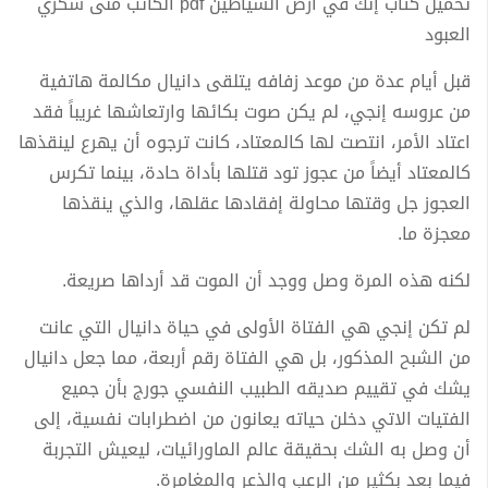
تحميل كتاب إنك في أرض الشياطين pdf الكاتب منى شكري
العبود
قبل أيام عدة من موعد زفافه يتلقى دانيال مكالمة هاتفية
من عروسه إنجي، لم يكن صوت بكائها وارتعاشها غريباً فقد
اعتاد الأمر، انتصت لها كالمعتاد، كانت ترجوه أن يهرع لينقذها
كالمعتاد أيضاً من عجوز تود قتلها بأداة حادة، بينما تكرس
العجوز جل وقتها محاولة إفقادها عقلها، والذي ينقذها
معجزة ما.
لكنه هذه المرة وصل ووجد أن الموت قد أرداها صريعة.
لم تكن إنجي هي الفتاة الأولى في حياة دانيال التي عانت
من الشبح المذكور، بل هي الفتاة رقم أربعة، مما جعل دانيال
يشك في تقييم صديقه الطبيب النفسي جورج بأن جميع
الفتيات الاتي دخلن حياته يعانون من اضطرابات نفسية، إلى
أن وصل به الشك بحقيقة عالم الماورائيات، ليعيش التجربة
فيما بعد بكثير من الرعب والذعر والمغامرة.