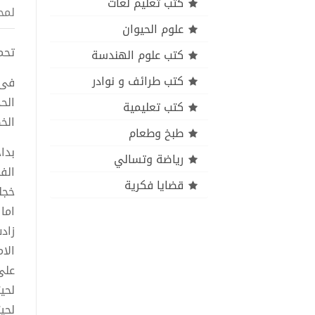
كتب تعليم لغات
لمح
علوم الحيوان
تحميل 
كتب علوم الهندسة
كتب طرائف و نوادر
فى 
الح
كتب تعليمية
الخط
طبخ وطعام
بدا
رياضة وتسالي
الف
قضايا فكرية
خجل
اما 
زاد
الام
على
لحي
لحيت