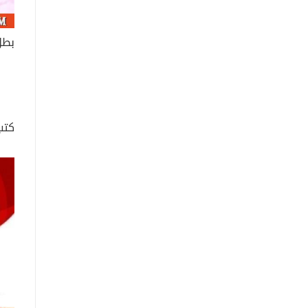
بطل
كتب