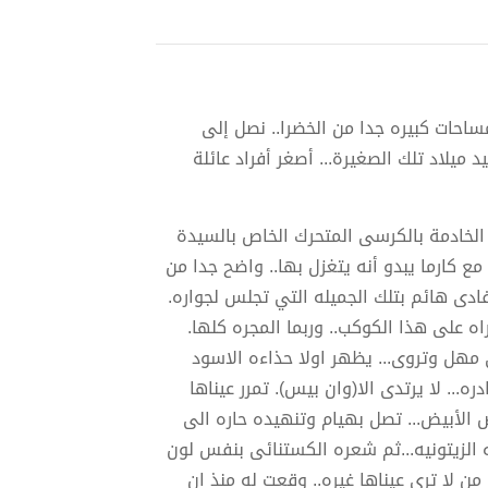
ساحات كبيره جدا من الخضرا.. نصل إلى
ميلاد تلك الصغيرة... أصغر أفراد عائلة
 الخادمة بالكرسى المتحرك الخاص بالسيدة
 كارما يبدو أنه يتغزل بها.. واضح جدا من
دى هائم بتلك الجميله التي تجلس لجواره.
راه على هذا الكوكب.. وربما المجره كلها.
مهل وتروى... يظهر اولا حذاءه الاسود
ه... لا يرتدى الا(وان بيس). تمرر عيناها
لأبيض... تصل بهيام وتنهيده حاره الى
 الزيتونيه...ثم شعره الكستنائى بنفس لون
. من لا ترى عيناها غيره.. وقعت له منذ ان