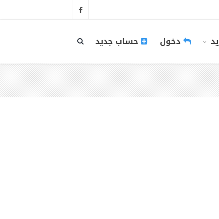
يد
دخول
حساب جديد