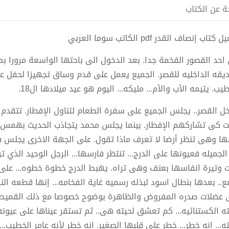
ة عن الكتاب
كتاب إنصاف القدر pdf الكاتب سوما العربي
احد القصور الفخمة جدا. بعد الدخول الى باحتها الواسعة مرورا بم
ديقه الداخليه للقصر. الجميع يعمل على قدم وساق تجهيزا لحفل عيد 
يب. يتيمه الأب والأم... مليكه... اليوم هو عيد ميلادها ال18.
خل القصر.. يجلس الجميع على سفرة الطعام لتناول الإفطار. تتقدم
ت كى تشاركهم الإفطار. بينما يجلس محمد يتجاذب الحديث بهمس مع
ها وهى تنظر أرضا لا تعرف ماذا تقول. على الجهة الاخرى يجلس فا
الجميله فعيونها على الدرج... تنتظر فارسها... الرجل الوحيد الذي ت
ت وتيرة انفاسها بعنف وهى تراه. يهبط الدرج خطوة خطوه... على 
ع.. بعدها بنطال اسود لبذله رسميه غاية الفخامه... إنها قطعه النادر
 عضلات صدره المفروض والظاهرة بوضوح خصوصا مع ذلك القميص ا
ته الكستنائيه... كم تعشق لحيته هى.. ثم تستقر عيناها على عيونه
ه... انه خطر... خطر على قلبها الصغير. انه خطر لأنه عامر الخطيب..