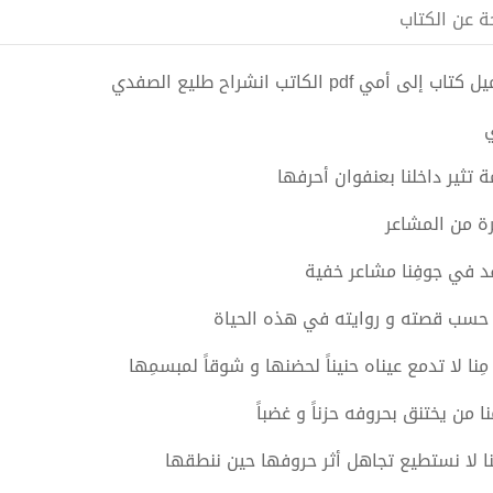
ة عن الكتاب
تاب إلى أمي pdf الكاتب انشراح طليع الصفدي
ي
ة تثير داخلنا بعنفوان أحرفها
ة من المشاعر
د في جوفِنا مشاعر خفية
ٍ حسب قصته و روايته في هذه الحياة
ِنا لا تدمع عيناه حنيناً لحضنها و شوقاً لمبسمِها
نا من يختنق بحروفه حزناً و غضباً
نا لا نستطيع تجاهل أثر حروفها حين ننطقها