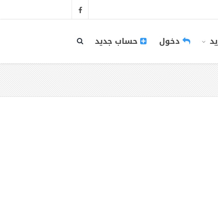
يد
دخول
حساب جديد