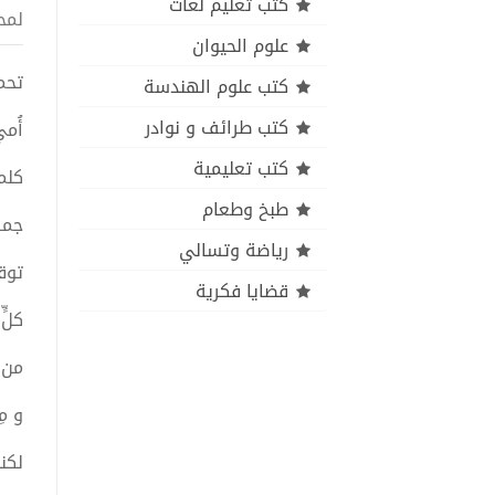
كتب تعليم لغات
لمح
علوم الحيوان
تحميل ك
كتب علوم الهندسة
كتب طرائف و نوادر
أُم
كتب تعليمية
كلم
طبخ وطعام
جمر
رياضة وتسالي
توق
قضايا فكرية
كلّ
من م
و مِ
لكن