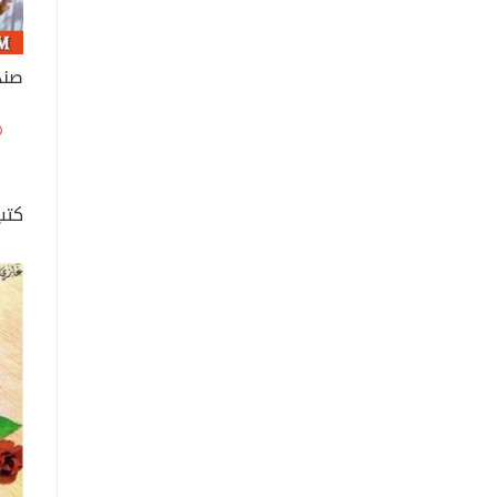
صند
كتب