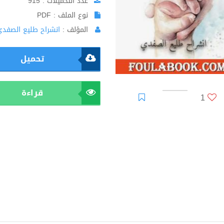
عدد التحميلات : 915
نوع الملف : PDF
المؤلف :
انشراح طليع الصفدي
تحميل
قراءة
1