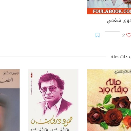
وق شغفي
2
 ذات صلة