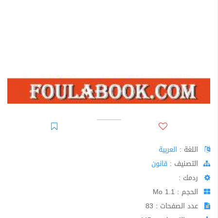
اللغة :
العربية
اﻟﺘﺼﻨﻴﻒ :
قانون
ردمك :
الحجم : 1.1 Mo
عدد الصفحات : 83