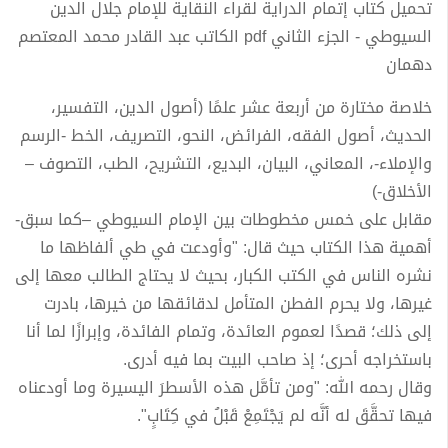
تحميل كتاب إتمام الدراية لقراء النقاية للإمام جلال الدين
السيوطي - الجزء الثاني pdf الكاتب عبد القادر محمد المعتصم
دهمان
خلاصة مختارة من أربعة عشر علمًا (أصول الدين، التفسير،
الحديث، أصول الفقه، الفرائض، النحو، التصريف، الخط -الرسم
والإملاء-، المعاني، البيان، البديع، التشريح، الطب، التصوف –
الأخلاق-)
مقابل على خمس مخطوطات بين الإمام السيوطي –كما سبق-
أهمية هذا الكتاب حيث قال: "وأودعت في طي ألفاظها ما
نشره الناس في الكتب الكبار، بحيث لا يحتاج الطالب معها إلى
غيرها، ولا يحرم الفطن المتأمل لدقائقها من خيرها، بادرت
إلى ذلك؛ قصدًا لعموم العائدة، وتمام الفائدة، وإبرازًا لما أنا
باستخراجه أحرى؛ إذ صاحب البيت بما فيه أدرى.
وقال رحمه الله: "ومن تأمَّل هذه الأسطرَ اليسيرة وما أودعناه
فيها تحقَّقَ له أنَّه لم يَجْتَمِعْ قَبْلُ في كِتَابٍ".