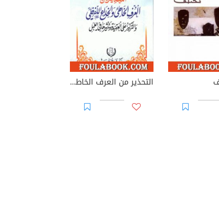
ف
التحذير من العرف الخاطئ والخداع اللفظي