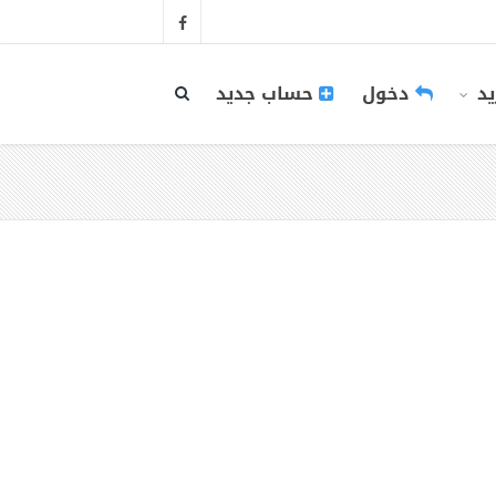
يد
دخول
حساب جديد