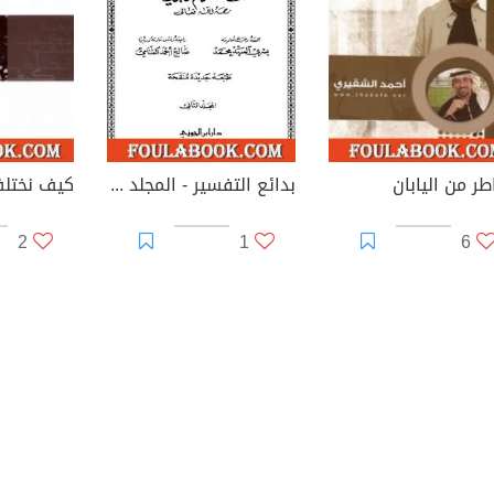
طر من اليابان
بدائع التفسير - المجلد الثاني
كيف نختل
2
1
6