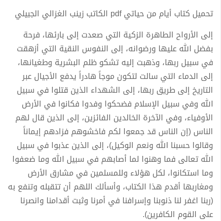
تحميل كتاب أيام من حياتي pdf الكاتب زينب الغزالي الجبيلي
إلى الأرواح الطاهرة الزكية التي صعدت إلى بارئها، فرحة
بفضل الله عليها ورضوانه، إلى النفوس النقية التي أزهقت
في سبيل ربها، وذهبت إليه تشكو ظلم البشرية وطغيانها،
إلى الدماء التي سالت لتكون موجاً هادراً يدفع الأجيال عبر
التاريخ إلى طريق ربها، إلى الشهداء الذين قتلوا في سبيل
الله وفي سبيل الإسلام فضحكوا وفدوا فكانوا في الأرض
الأوفياء، وفي الآخرة الخالدين الفائزين، إلى الذين قال لهم
الناس (إن الناس قد جمعوا لكم فاخشوهم فزادهم إيماناً
وقالوا حسبنا الله ونعم الوكيل)، إلى الذين عذبوا في سبيل
الله تعالى فما وهنوا لما أصابهم في سبيل الله وما ضعفوا
وما استكانوا، لكل هؤلاء وللمسلمين في مشارق الأرض
ومغاربها أقدم هذا الكتاب، وأسألك اللهم أن تتقبله وتنفع به
(ربنا اغفر لنا ذنوبنا وإسرافنا في أمرنا وثبت أقدامنا وانصرنا
على القوم الكافرين).