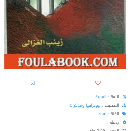
اللغة :
العربية
اﻟﺘﺼﻨﻴﻒ :
بيوغرافيا ومذكرات
الفئة :
نساء
ردمك :
الحجم : 0.99 Mo