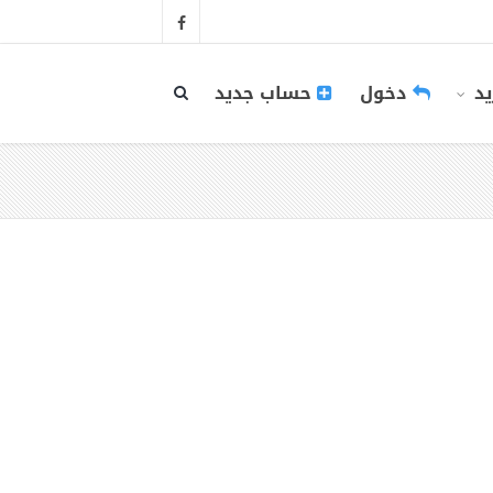
يد
دخول
حساب جديد