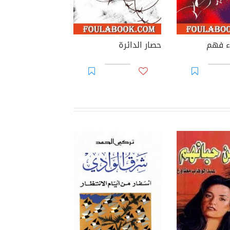
ء فهم
حصار الدائرة