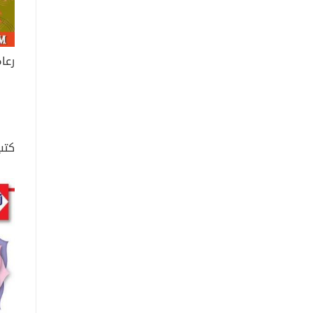
رعا
كتب