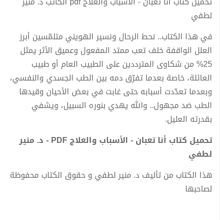
تحميل كتاب أنا تعبان - الأسباب والعلاج pdf الكاتب د. منير
لطفي
في هذا الكتاب.. نحط الرحال ونسير الهويني متلمّسين أبرز
العلل الواقفة خلف تعب ممتد المفعول وعميق الأثر يمثل
25% من شكاوى المترددين على الطبيب العام أو طبيب
العائلة، خاصة بعدما تفرّق دمه بين الطب الجسدي والنفسي،
وبعدما تعدّدت أسبابه حتى غابت في بعض الأحيان وقيدها
الطب ضد مجهول.. والله يهدي بنوره السبيل، ويشفي
بقدرته العليل.
تحميل كتاب أنا تعبان - الأسباب والعلاج PDF - د. منير
لطفي
هذا الكتاب من تأليف د. منير لطفي و حقوق الكتاب محفوظة
لصاحبها