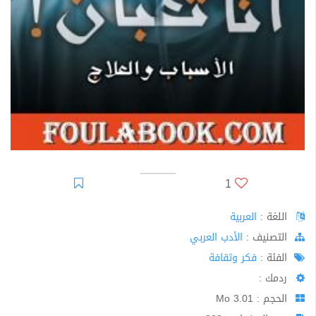
1
اللغة :
العربية
اﻟﺘﺼﻨﻴﻒ :
الأدب العربي
الفئة :
فكر وثقافة
ردمك :
الحجم : 3.01 Mo