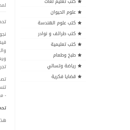
كتب تعليم لغات
لمح
علوم الحيوان
تحميل 
كتب علوم الهندسة
كتب طرائف و نوادر
نجو
فيه
كتب تعليمية
وال
طبخ وطعام
ويع
رياضة وتسالي
تجر
قضايا فكرية
تصم
تنس
- م
تحميل
هذا