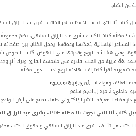
ة عن الكتاب
كتاب أنا التي نجوت بلا مظلة pdf الكاتب بشرى عبد الرزاق السلاقي
تُ بلا مظلّة كتابٌ للكاتبة بشرى عبد الرزاق السلاقي، يضمّ مجموعة
ا المشاعر الإنسانية بتعدّدها وعمقها. يحمل الكتاب بين صفحاته تأ
قوة، وفي هشاشة الروح وقدرتها على النهوض. كُتبت النصوص بأس
تمد لغةً قريبة من القلب، قادرة على ملامسة القارئ وترك أثرٍ وجدان
بة شعورية تُقرأ كاعترافات هادئة لروح نجت… دون مظلّة.
يم الغلاف وموك اب:
أ.مرح إبراهيم سلوم
يق داخلي: أ. مرح إبراهيم سلوم
ع دار فضاء المعرفة للنشر الإلكتروني حلمك يصبح على أرض الواقع.
 كتاب أنا التي نجوت بلا مظلة PDF - بشرى عبد الرزاق السلاقي
 الكتاب من تأليف بشرى عبد الرزاق السلاقي و حقوق الكتاب محف