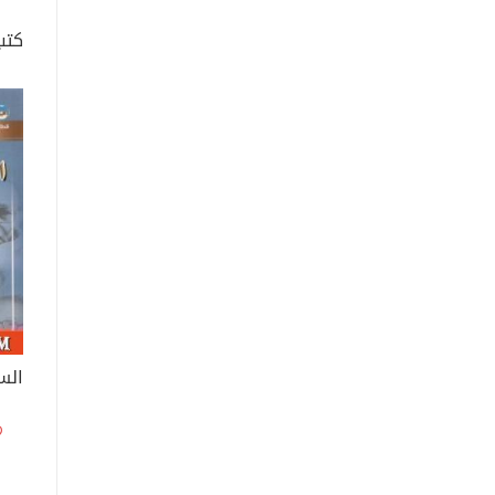
كتب
الس