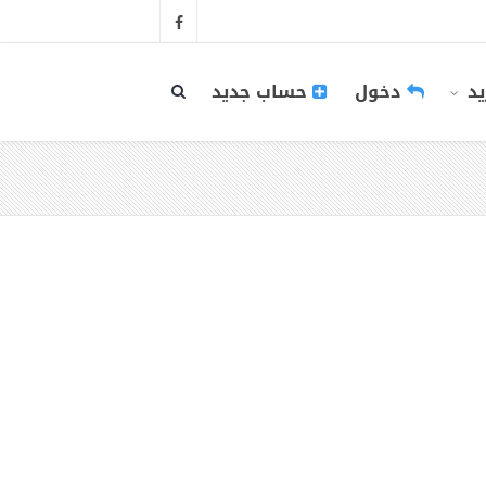
يد
دخول
حساب جديد