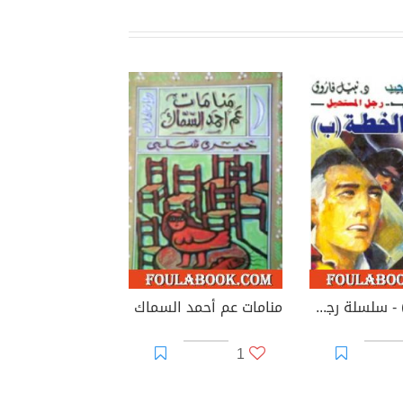
الخطة (ب) - سلسلة رجل المستحيل
منامات عم أحمد السماك
1