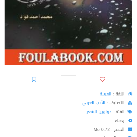
اللغة :
العربية
اﻟﺘﺼﻨﻴﻒ :
الأدب العربي
الفئة :
دواوين الشعر
ردمك :
الحجم : 0.72 Mo