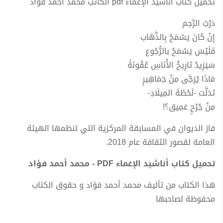
تحميل كتاب أناشيد الإغماء pdf الكاتب محمد أحمد فؤاد
دَرْبُ الرَّحِم
إِنْ كَانَ يَسْمَحُ بِالذَّهَاب
فَلَيْسَ يَسْمَحُ بالرُّجُوع
سَيَزِيدُ تَارِيخُ الأُنَاسِ عُفُونَةً
مَاذَا يُرَجَّى مِنْ جَمَاهِيرٍ
تَدَلَّت -لَحْظَةَ المِيلَادِ-
مِنْ جُرْحٍ عَمِيق؟!
فاز الديوان في المسابقة المركزية التي تنظمها الهيئة
العامة لقصور الثقافة عام 2018.
تحميل كتاب أناشيد الإغماء PDF - محمد أحمد فؤاد
هذا الكتاب من تأليف محمد أحمد فؤاد و حقوق الكتاب
محفوظة لصاحبها