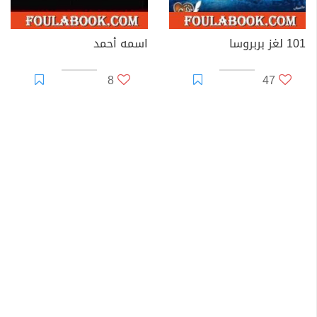
101 لغز بربروسا
اسمه أحمد
8
47