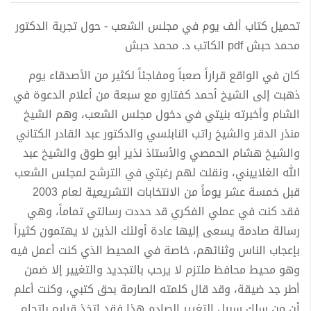
تحميل كتاب ألف یوم في مجلس الشعب - حول تجربة الدكتور
محمد حبش pdf الكاتب د. محمد حبش
كان في الواقع قراراً صعباً ومفاجئاً لكثير من الأصدقاء يوم
ذهبت إلى الشيخ أحمد كفتارو مع سبعة من أعلام الدعوة في
الشام وأخبرته بنيتي في دخول مجلس الشعب، وهم الشيخ
منذر الدقر والشيخ راتب النابلسي والدكتور عبد القادر الكتاني
والشيخ هشام الحمصي والأستاذ نذير أبو طوق والشيخ عبد
الله الغلاييني، ونقلت لهم رغبتي في الترشح لمجلس الشعب
قبل خمسة عشر يوماً من الانتخابات التشريعية لعام 2003
فقد كنت في عملي الفكري قد حددت رسالتي تماماً، وهي
رسالة صادمة يسعى إليها عادة أولئك الذين لا يهتمون كثيراً
بإعجاب الناس وثنائهم، خاصة في المحيط الذي كنت أعمل فيه
وهو محيط محافظ ملتزم لا يرحب بالتجديد والتغيير إلا ضمن
أطر جد ضيقة، وقد قال كلمته الصارمة بحق كتبي، وكنت أعلم
أن من سلك سبيل التغيير الصادم هذا فقد اتخذ قراره باتجاه