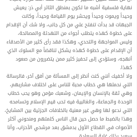
نهاية فلسفية أشبه ما تكون بمنطق الثائر أبي ذر: يعيش
وحيداً ويموت وحيداً ويحشر يوم القيامة وحيداً، وكانت
الجبهات قد بدأت تنفتح علي من كل جانب، ولا شك أن الإقدام
على خطوة كهذه يتطلب أجواء من التهدئة والمصالحة،
وليس المواجهة والتحدي، وهكذا فقد رأى كثير من الأصدقاء
أن الإقدام على خطوة كهذه يشكل تناقضاً مع السلوك الذي
أنهجه، وستؤدي إلى تحفيز كثير ممن يتضررون من صعود
كهذا.
ولا أخفيك أنني كنت أنظر إلى المسألة من أفق آخر، فالرسالة
التي نحملها هي خطاب محبة للناس على اختلاف مشاربهم،
وهي ثقة بالإنسان والإيمان، وشعبك مؤمن وهو يحب خطاب
الوحدة والجماعة، والغالبية فيه تحب قيم الإسلام وتسامحه
التي ندعو لها وهي غير معنية بالخلافات الجزئية بين المشايخ،
وهذا بالضبط ما حصل حين قال الناس كلمتهم ومنحوني أكثر
الأصوات في القطاع الأول بدمشق بعد مرشحي الأحزاب، وأنا
سعيد بذلك غاية السعادة.