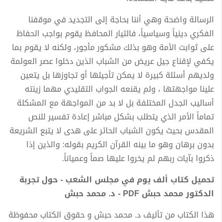
الرسالة واضحة وهي أننا بحاجة إلى التجديد في موقفنا
الفكري دينياً وسياسياً، فالتيار المحافظ يقوم بواجب الحفاظ
على ثوابت الأمة وهو بذلك مشكور مأجور، ولكنه لا يقوم بما
يكفي لإقناع جيل عريض من الشباب الذين دخلوا عصر العولمة
ولديهم أسئلة كبيرة لا يمكن تأجيلها أو تجاوزها بل يتعين
علينا مواجهتها ، ولم يقنعه الجواب التقليدي مهما زينته
أساليب الجدل المختلفة بل لا بد من المواجهة مع المشكلة
تماماً الأمر الذي يتطلب بشكل مباشر إعادة تفسير للنص
المقدس بحيث يكون الشباب الحائر على هدى لا يتبع الشريعة
بدون برهان وهو ما بينه القرآن الكريم بقوله: والذين إذا
ذكروا بآيات ربهم لم يخروا عليها صماً وعمياناً.
تحميل كتاب ألف یوم في مجلس الشعب - حول تجربة
الدكتور محمد حبش PDF - د. محمد حبش
هذا الكتاب من تأليف د. محمد حبش و حقوق الكتاب محفوظة