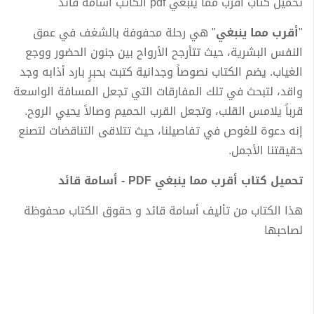
تحميل كتاب أقرب مما ينبغي pdf الكاتب أسامة قائد
"
أقرب مما ينبغي
" هي رحلة محفوفة بالشغف في عمق
النفس البشرية، حيث تتأرجح الأرواح بين جنون الحضور ووجع
الغياب. يضم الكتاب نصوصاً وجدانية كتبت بحبرٍ بارد أذابه وجد
واقد، لتبحث في تلك المفارقات التي تجعل المسافة الواسعة
قرباً يلامس القلب، وتجعل القرب الحميم وصالاً يحيي الروح.
إنه دعوة للغوص في تفاصيلنا، حيث تتلاقى التناقضات لتصنع
حقيقتنا الأجمل.
تحميل كتاب أقرب مما ينبغي PDF - أسامة قائد
هذا الكتاب من تأليف أسامة قائد و حقوق الكتاب محفوظة
لصاحبها