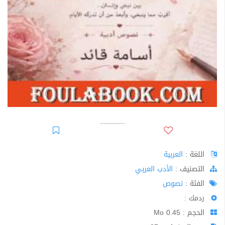
اللغة :
العربية
اﻟﺘﺼﻨﻴﻒ :
الأدب العربي
الفئة :
نصوص
ردمك :
الحجم : 0.45 Mo