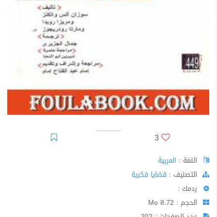
3
اللغة :
العربية
اﻟﺘﺼﻨﻴﻒ :
قضايا فكرية
ردمك :
الحجم : 8.72 Mo
عدد الصفحات : 202