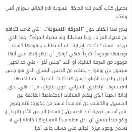
تحميل كتاب أقدم لك: الحركة النسوية pdf الكاتب سوزان ألس
واتكنز
يدور هذا الكتاب حول "
الحركة النسوية
"... التي قامت لتدافع
عن قضية المرأة.. وإذا تساءلنا: وما قضية المرأة؟.. وما الذي
تريده النساء؟ لكانت الإجابة: المرأة تطالب بحقوقها كاملة
بوصفها موجوداً بشرياً؛ فهي ترفض أن ينظر إليها علي أنها
موجود من الدرجة الثانية, أو أنها "جنس آخر" - علي حد تعبير
سيمون دي بوفوار - يختلف عن الجنس البشري الذي هو جنس
الرجل بالدرجة الأولي! ومن هنا كانت القضية - كما لخصها
الفيلسوف الإنجليزي الليبرالي "جون ستوارت مل" - هي, بحق,
إدانة المبدأ الذي ينظم العلاقات الإجتماعية القائمة بين
الجنسين, والكشف عن أنه مبدأ فاسد من جذوره؛ لأنه يقوم
علي أساس تبعية أحد الجنسين, (النساء) للجنس الآخر (الرجال),
وهو مبدأ ينبغي أن يحل محله مبدأ المساواة الكاملة إلي لا
تسمح بوجود ميزة الجانب علي حساب جانب آخر!