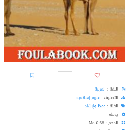
اللغة :
العربية
اﻟﺘﺼﻨﻴﻒ :
علوم إسلامية
الفئة :
وعظ وإرشاد
ردمك :
الحجم : 0.68 Mo