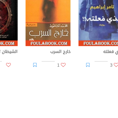
ي فعلته
خارج السرب
1
3