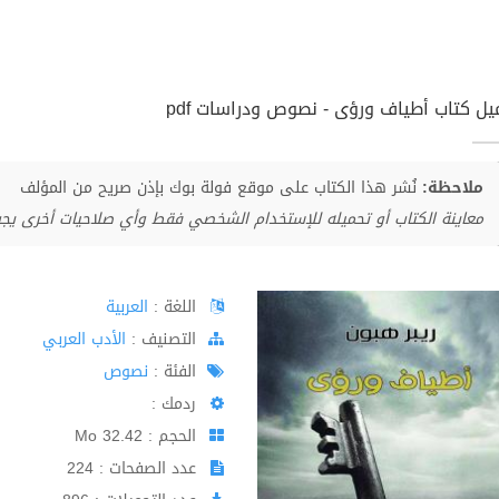
يل كتاب أطياف ورؤى - نصوص ودراسات pdf
ملاحظة:
نُشر هذا الكتاب على موقع فولة بوك بإذن صريح من المؤلف
معاينة الكتاب أو تحميله للإستخدام الشخصي فقط وأي صلاحيات أخرى يج
اللغة :
العربية
اﻟﺘﺼﻨﻴﻒ :
الأدب العربي
الفئة :
نصوص
ردمك :
الحجم : 32.42 Mo
عدد الصفحات : 224