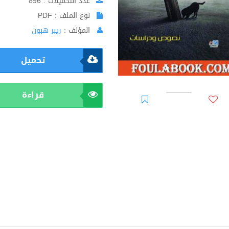
عدد التحميلات : 896
نوع الملف : PDF
المؤلف :
ريبر هبون
تحميل
قراءة