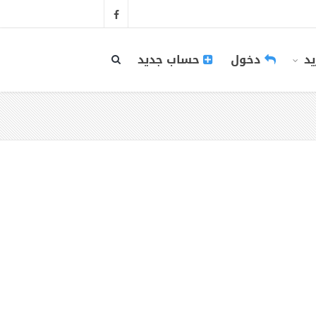
يد
دخول
حساب جديد