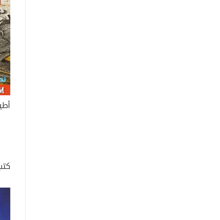
أطي
كتب