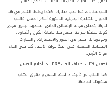
تحميل كتاب أطياف الحب pdf الكاتب د. أحلام الحسن
للحب عطاياه، كما للحب خطاياه، هكذا يعلمنا الشعر في هذا
الديوان للشاعرة البحرينية الدكتورة أحلام الحسن، فالحب
لديها يتخطى مجاله الإنساني الذاتي المحدود، ليكون مجلى
كونيًا عظيمًا متراحبًا، تسبح فيه كائناتُ الكون وأشياؤه،
وموجوداته، تسبح في الصور والاستعارات، والمجازات
الإنسانية الحميمة، يُحي الحبُّ موات الأشياء كما تحي الماء
موات الأرض.
تحميل كتاب أطياف الحب PDF - د. أحلام الحسن
هذا الكتاب من تأليف د. أحلام الحسن و حقوق الكتاب
محفوظة لصاحبها