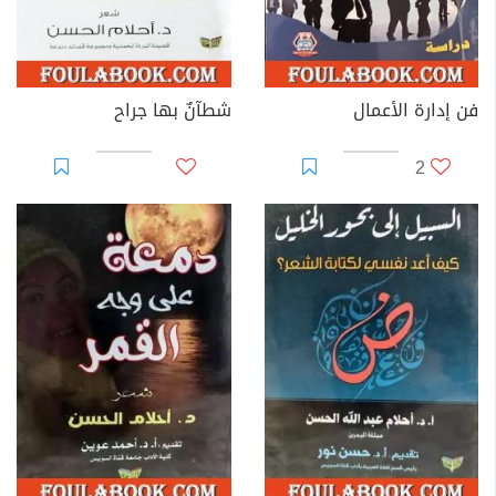
فن إدارة الأعمال
شطآنٌ بها جراح
2