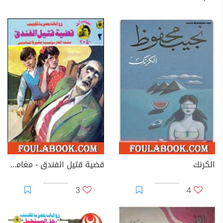
الكرنك
قضية قتيل الفندق - مغامرات ع×2
3
4