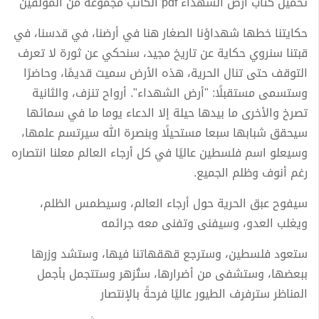
تحميل كتاب أرض الشهداء pdf الكاتب مجموعة من المؤلفين
حكايتنا خطها شهداؤنا الصغار هنا في أرضنا، في قدسنا، في
قبتنا سنروي حكاية عن تاريخ مجيد، سنحكي عن ثورة لا تعرف
التوقف حتى تنال الحرية، هذه الأرض سميت قديمًا، وحاضرًا
وستسمى مستقبلًا: "أرض الشهداء". أرواح تنزف، والثانية
تصرخ والأخرى ما بيدها حيلة إلا الدعاء يوما ما في سمائها
سيحقق شبابها سبعا مستحيلًا وبنصرة الله سيرتسم علمها،
وسيعلو اسم فلسطين عاليًا في كل أرجاء العالم معلنا انتصاره
رغم أنوف وظلم الجميع.
سيفوح عبق الحرية حول أرجاء العالم، وسيطمس الظلم،
ويغلب العدو، وسيفنى وتفنى معه جرائمه
ستعود فلسطين، وسترجع قهقهاتنا فيها، وستشد وزرها
ببعضها، وستشفى من أضرارها، ستُزهر وستتجمل بأجمل
المناظر سترفرف الطيور عاليًا فرحةً بالإنتصار