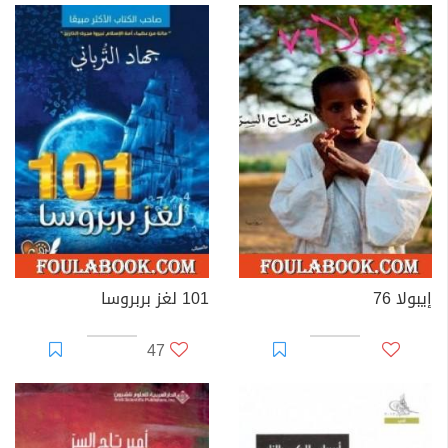
إيبولا 76
101 لغز بربروسا
47