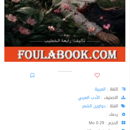
اللغة :
العربية
اﻟﺘﺼﻨﻴﻒ :
الأدب العربي
الفئة :
دواوين الشعر
ردمك :
الحجم : 0.29 Mo