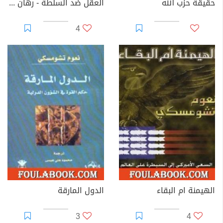
حقيقة حزب الله
العقل ضد السلطة - رهان باسكال
4
الهيمنة ام البقاء
الدول المارقة
3
4