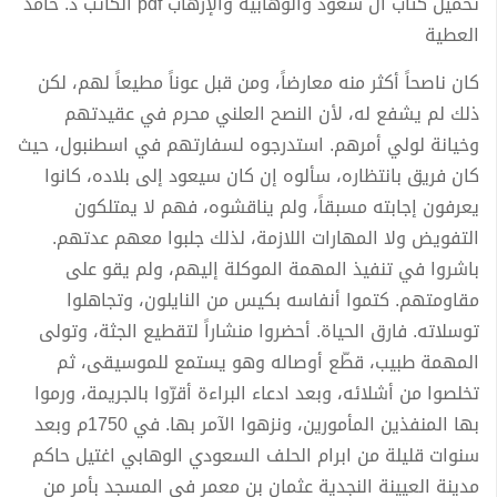
تحميل كتاب آل سعود والوهابية والإرهاب pdf الكاتب د. حامد
العطية
كان ناصحاً أكثر منه معارضاً، ومن قبل عوناً مطيعاً لهم، لكن
ذلك لم يشفع له، لأن النصح العلني محرم في عقيدتهم
وخيانة لولي أمرهم. استدرجوه لسفارتهم في اسطنبول، حيث
كان فريق بانتظاره، سألوه إن كان سيعود إلى بلاده، كانوا
يعرفون إجابته مسبقاً، ولم يناقشوه، فهم لا يمتلكون
التفويض ولا المهارات اللازمة، لذلك جلبوا معهم عدتهم.
باشروا في تنفيذ المهمة الموكلة إليهم، ولم يقو على
مقاومتهم. كتموا أنفاسه بكيس من النايلون، وتجاهلوا
توسلاته. فارق الحياة. أحضروا منشاراً لتقطيع الجثة، وتولى
المهمة طبيب، قطّع أوصاله وهو يستمع للموسيقى، ثم
تخلصوا من أشلائه، وبعد ادعاء البراءة أقرّوا بالجريمة، ورموا
بها المنفذين المأمورين، ونزهوا الآمر بها. في 1750م وبعد
سنوات قليلة من ابرام الحلف السعودي الوهابي اغتيل حاكم
مدينة العيينة النجدية عثمان بن معمر في المسجد بأمر من