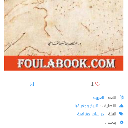
1
اللغة :
العربية
اﻟﺘﺼﻨﻴﻒ :
تاريخ وجغرافيا
الفئة :
دراسات جغرافية
ردمك :