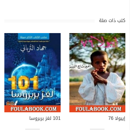
كتب ذات صلة
إيبولا 76
101 لغز بربروسا