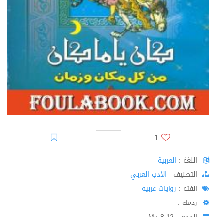
1
اللغة :
العربية
اﻟﺘﺼﻨﻴﻒ :
الأدب العربي
الفئة :
روايات عربية
ردمك :
الحجم : 8.12 Mo