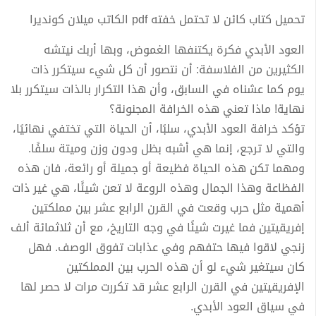
تحميل كتاب كائن لا تحتمل خفته pdf الكاتب ميلان كونديرا
العود الأبدي فكرة يكتنفها الغموض، وبها أربك نيتشه
الكثيرين من الفلاسفة: أن نتصور أن كل شيء سيتكرر ذات
يوم كما عشناه في السابق، وأن هذا التكرار بالذات سيتكرر بلا
نهاية! ماذا تعني هذه الخرافة المجنونة؟
تؤكد خرافة العود الأبدي، سلبًا، أن الحياة التي تختفي نهائيًا،
والتي لا ترجع، إنما هي أشبه بظل ودون وزن وميتة سلفًا.
ومهما تكن هذه الحياة فظيعة أو جميلة أو رائعة، فان هذه
الفظاعة وهذا الجمال وهذه الروعة لا تعن شيئًا، هي غير ذات
أهمية مثل حرب وقعت في القرن الرابع عشر بين مملكتين
إفريقيتين فما غيرت شيئًا في وجه التاريخ، مع أن ثلاثمائة ألف
زنجي لاقوا فيها حتفهم وفي عذابات تفوق الوصف. فهل
كان سيتغير شيء لو أن هذه الحرب بين المملكتين
الإفريقيتين في القرن الرابع عشر قد تكررت مرات لا حصر لها
في سياق العود الأبدي.