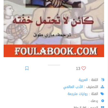
13
اللغة :
العربية
اﻟﺘﺼﻨﻴﻒ :
الأدب العالمي
الفئة :
روايات مترجمة
ردمك :
الحجم : 5.96 Mo