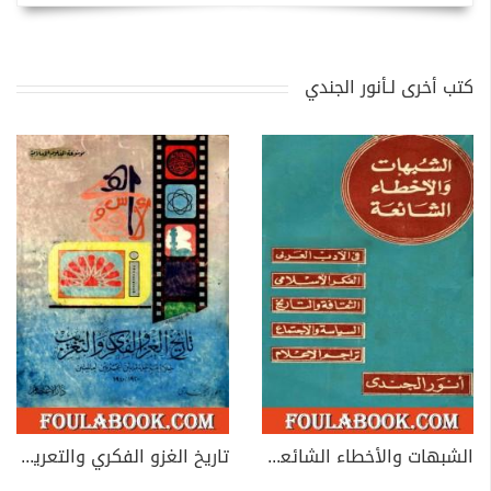
كتب أخرى لـأنور الجندي
الشبهات والأخطاء الشائعة في الأدب العربي والتراجم والفكر الإسلامي
تاريخ الغزو الفكري والتعريب خلال ما بين الحربين العالميتين 1920-1940