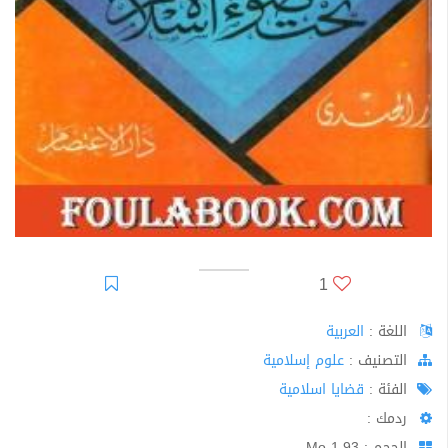
1
اللغة :
العربية
اﻟﺘﺼﻨﻴﻒ :
علوم إسلامية
الفئة :
قضايا اسلامية
ردمك :
الحجم : 1.93 Mo