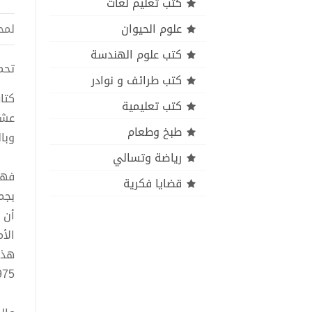
كتب تعليم لغات
علوم الحيوان
لمح
كتب علوم الهندسة
تحميل كتاب قص
كتب طرائف و نوادر
كتا
كتب تعليمية
عشر
طبخ وطعام
وبا
رياضة وتسالي
فهي
قضايا فكرية
بجم
أن 
الأ
975