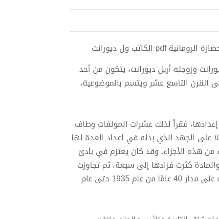
انت وزوجته أريل ديورانت، يتكون من أحد
تى القرن التاسع عشر ويتسم بالموضوعية،
دادها، فقرأ لذلك عشرات المؤلفات وطاف
لا على الجهد الذي بذله في إعداد العدة لها
ء من هذه الأجزاء. وقد كان يعتزم في بادئ
لمادة كثرت فزادها إلى سبعة، ثم تجاوزت
هذا العدد الذي قدره لها أخيراً فقررها في 11 مجلد. استمر في كتابته على مدار 40 عامًا من عام 1935 حتى عام