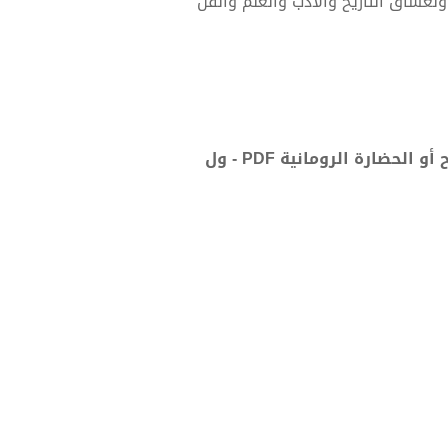
ولعشاق التاريخ والأدب والعلم والفن
تحميل كتاب قصة الحضارة 9 - المجلد الثالث - ج1: قيصر والمسيح أو الحضارة الرومانية PDF - ول