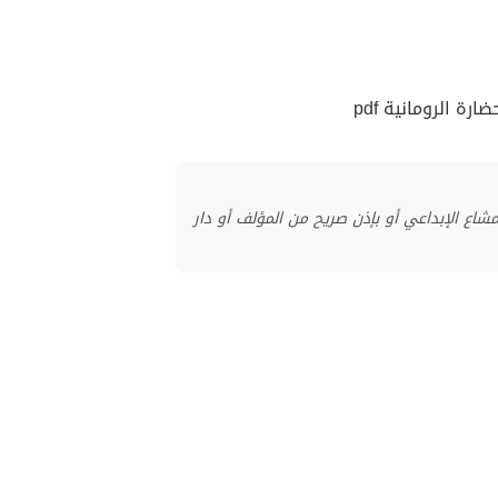
منشور بموجب ترخيص المشاع الإبداعي أو بإذن صريح من المؤلف أو دار