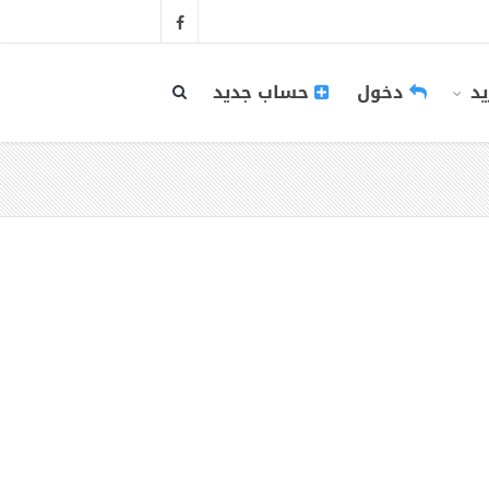
يد
دخول
حساب جديد