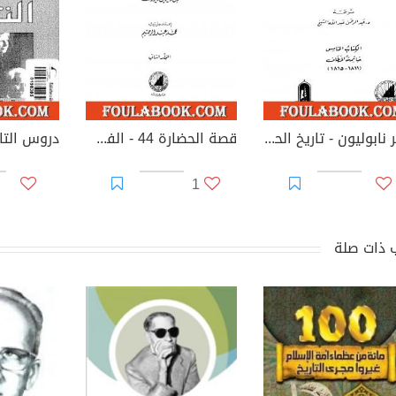
عصر نابوليون - تاريخ الحضارة الأوروبية من 1789 إلى 1815 - الجزء الخامس
قصة الحضارة 44 - الفهارس - ج2
دروس التار
1
 ذات صلة