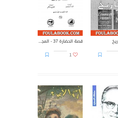
يخ
قصة الحضارة 37 - المجلد التاسع - ج3: أوروبا الوسطى
1