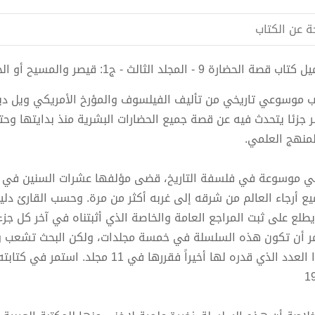
ة عن الكتاب
ة الحضارة 9 - المجلد الثالث - ج1: قيصر والمسيح أو الحضارة الرومانية pdf الكاتب ول ديورانت
ب موسوعي تاريخي من تأليف الفيلسوف والمؤرخ الأمريكي ويل ديور
 جزئا يتحدث فيه عن قصة جميع الحضارات البشرية منذ بدايتها وح
لمنهج العلمي.
 موسوعة في فلسفة التاريخ، قضى مؤلفها عشرات السنين في إع
يع أرجاء العالم من شرقه إلى غربه أكثر من مرة. وحسب القارئ دلي
يطلع على ثبت المراجع العامة والخاصة الذي أثبتناه في آخر كل جز
مر أن تكون هذه السلسلة في خمسة مجلدات، ولكن البحث تشعب وا
1