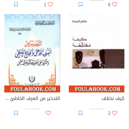
1
6
كيف نختلف
التحذير من العرف الخاطئ والخداع اللفظي
2