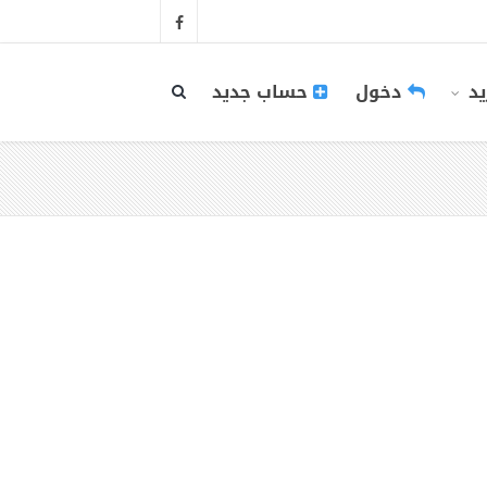
يد
دخول
حساب جديد