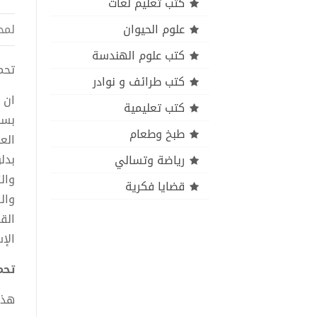
كتب تعليم لغات
علوم الحيوان
لمح
كتب علوم الهندسة
تحميل
كتب طرائف و نوادر
ان 
كتب تعليمية
بسط
طبخ وطعام
الع
بدل
رياضة وتسالي
وال
قضايا فكرية
وال
الق
الإ
تحمي
هذا