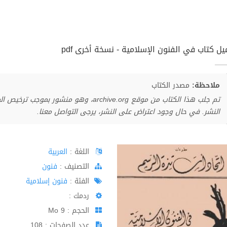
يل كتاب في الفنون الإسلامية - نسخة أخرى pdf
ملاحظة:
مصدر الكتاب
تم جلب هذا الكتاب من موقع archive.org، وهو 
النشر. في حال وجود اعتراض على النشر، يرجى التواصل معنا.
اللغة :
العربية
اﻟﺘﺼﻨﻴﻒ :
فنون
الفئة :
فنون إسلامية
ردمك :
الحجم : 9 Mo
عدد الصفحات : 108