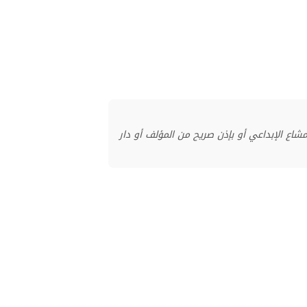
منشور بموجب ترخيص المشاع الإبداعي أو بإذن صريح من المؤلف أو دار