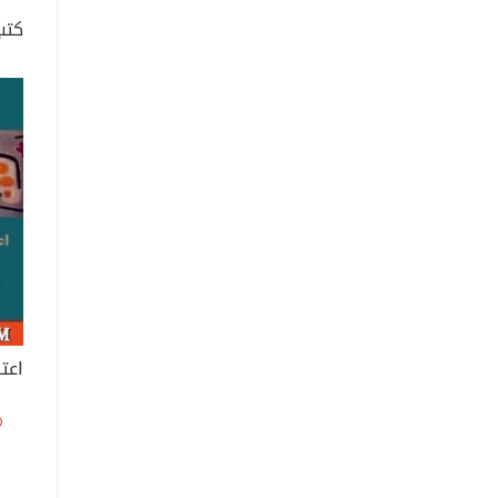
كتب
اعت