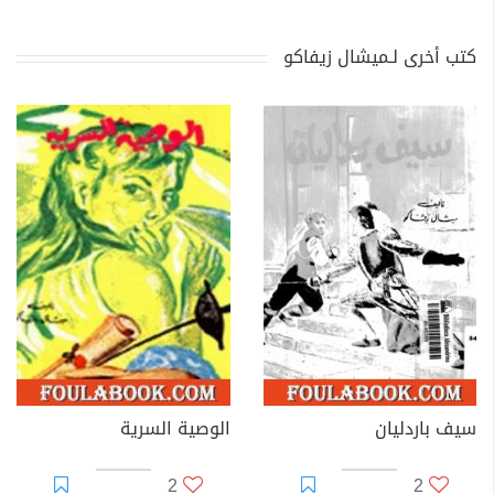
كتب أخرى لـميشال زيفاكو
سيف باردليان
الوصية السرية
2
2