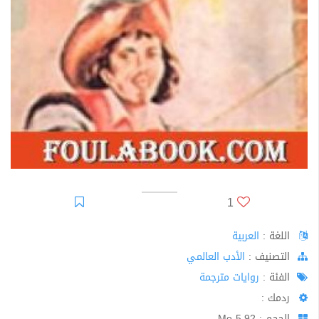
1
اللغة :
العربية
اﻟﺘﺼﻨﻴﻒ :
الأدب العالمي
الفئة :
روايات مترجمة
ردمك :
الحجم : 5.92 Mo