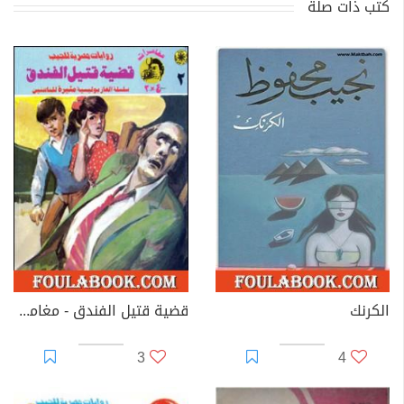
كتب ذات صلة
الكرنك
قضية قتيل الفندق - مغامرات ع×2
3
4