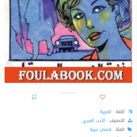
اللغة :
العربية
اﻟﺘﺼﻨﻴﻒ :
الأدب العربي
الفئة :
قصص عربية