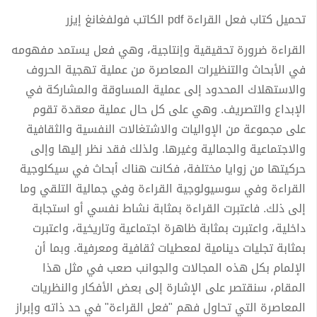
تحميل كتاب فعل القراءة pdf الكاتب فولفغانغ إيزر
القراءة ضرورة تحقیقیة وإنتاجیة، وھي فعل يستمد مفھومه
في الأبحاث والتنظیرات المعاصرة من عملیة تھجیة الحروف
والاستھلاك المحدود إلى عملیة المساوقة والمشاركة في
الإبداع والتصريف. وھي على كل حال عملیة معقدة تقوم
على مجموعة من الإوالیات والاشتغالات النفسیة والثقافیة
والاجتماعیة والجمالیة وغیرھا. ولذلك فقد نظر إلیھا وإلى
حركیتھا من زوايا مختلفة، فكانت ھناك أبحاث في سیكلوجیة
القراءة وفي سوسیولوجیة القراءة وفي جمالیة التلقي وما
إلى ذلك. فاعتبرت القراءة بمثابة نشاط نفسي أو استجابة
داخلیة، واعتبرت بمثابة ظاھرة اجتماعیة وتاريخیة، واعتبرت
بمثابة تجلیات دينامیة لمعطیات ثقافیة ومعرفیة. وبما أن
الإلمام بكل ھذه المجالات والجوانب صعب في مثل ھذا
المقام، سنقتصر على الإشارة إلى بعض الأفكار والنظريات
المعاصرة التي تحاول فھم "فعل القراءة" في حد ذاته وإبراز