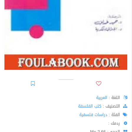
اللغة :
العربية
اﻟﺘﺼﻨﻴﻒ :
كتب الفلسفة
الفئة :
دراسات فلسفية
ردمك :
الحجم : 2.66 Mo