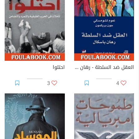
العقل ضد السلطة - رهان باسكال
احتلوا
3
4