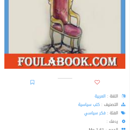
اللغة :
العربية
اﻟﺘﺼﻨﻴﻒ :
كتب سياسية
الفئة :
فكر سياسي
ردمك :
الحجم : 1.61 Mo