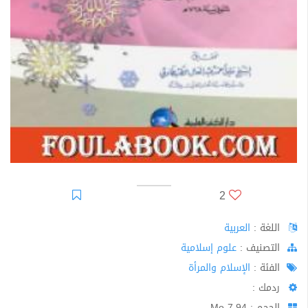
2
اللغة :
العربية
اﻟﺘﺼﻨﻴﻒ :
علوم إسلامية
الفئة :
الإسلام والمرأة
ردمك :
الحجم : 7.94 Mo