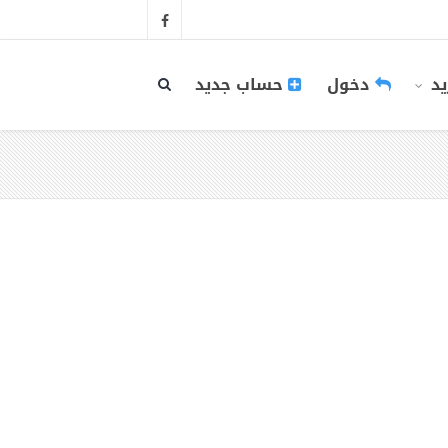
يد
دخول
حساب جديد