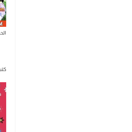
الح
كتب