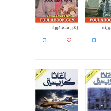
بريئة
زهور سنغافورة