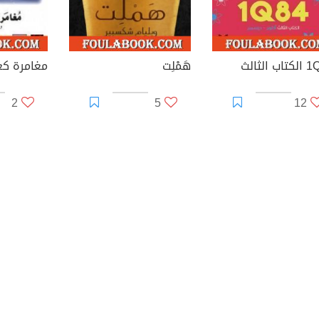
ب الثالث
هَمْلِت
2
5
12