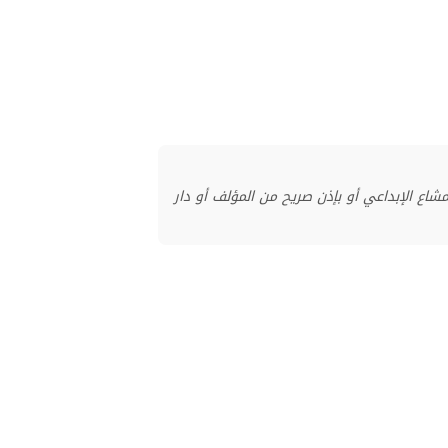
منشور بموجب ترخيص المشاع الإبداعي أو بإذن صريح من المؤلف أو دار