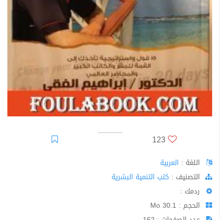
123
اللغة :
العربية
اﻟﺘﺼﻨﻴﻒ :
كتب التنمية البشرية
ردمك :
الحجم : 30.1 Mo
عدد الصفحات : 162