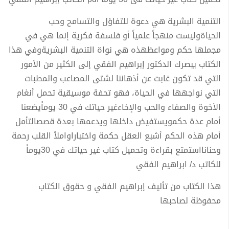
التنمية البشرية هي دعوة للتفاؤل والتسامح وحب
الحياةوليست منهجاً علمياً أو فلسفة فكرية إنما هي في
مجملها حكم ومواعظهذه هي نواة التنمية البشريةوفي هذا
الكتاب يبصرك الدكتور إبراهيم الفقي إلى الكثير من الأمور
التي قد تكون غابت عن أذهاننا لشتى المصاعب والمطبات
التي نواجهها في الحياة، فهو تحفة موسيقية تحمل أنغام
الأخوة والصفاء والحب والإخاءغير حياتك في 30 يوماًيضعنا
أمام عدة حكمويستفيض داخلها ويدعمها بعدة قصصالتأمل
أمام هذه الحكم أشبع العقل حكمة واختباراواملأ القلب رحمة
وحنانااستمتع بقراءة وتحميل كتاب غير حياتك في 30يوماً
للكاتب د/ ابراهيم الفقي
هذا الكتاب من تأليف إبراهيم الفقي و حقوق الكتاب
محفوظة لصاحبها