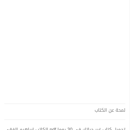
لمحة عن الكتاب
تحميل كتاب غير حياتك فى 30 يوما pdf الكاتب إبراهيم الفقي