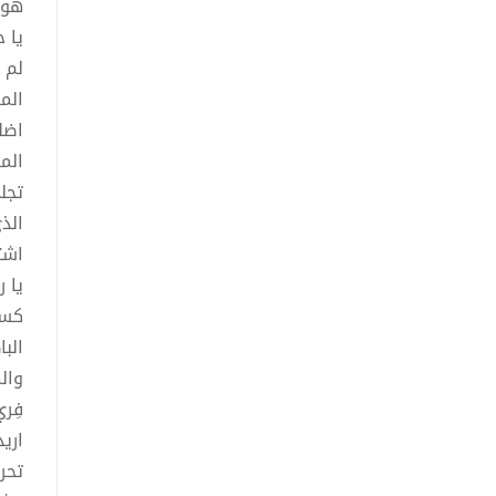
هو 
يا 
لم 
الم
اضل
الم
تجل
الذ
اشت
يا 
كسر
الب
وال
فِر
اري
تحر