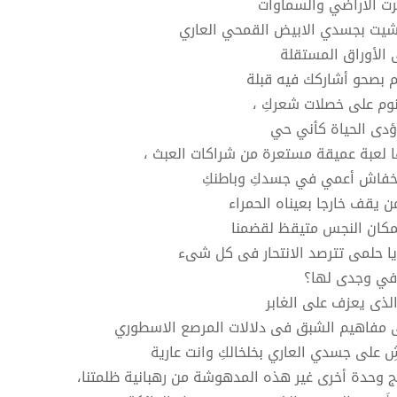
ت الأراضي والسماوات
يت بجسدي الابيض القمحي العاري
 الأوراق المستقلة
م بصحو أشاركك فيه قبلة
نوم على خصلات شعركِ ،
اؤدى الحياة كأني حي
ا لعبة عميقة مستعرة من شراكات العبث ،
 خفاش أعمي في جسدكِ وباطنكِ
من يقف خارجا بعيناه الحمراء
مكان النجس متيقظ لقضمنا
يا حلمى تترصد الانتحار فى كل شىء
 في وجدى لها؟
 الذى يعزف على الغابر
 مفاهيم الشبق فى دلالات المرصع الاسطوري
ِ على جسدي العاري بخلخالكِ وانت عارية
تج وحدة أخرى غير هذه المدهوشة من رهبانية ظلمتنا،