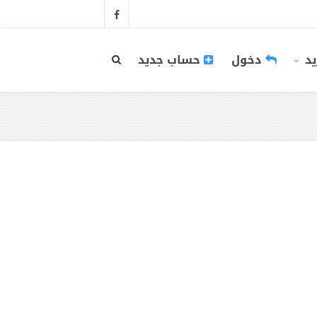
يد
دخول
حساب جديد