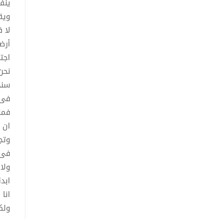
ينف
ويق
لا 
أرض
اجت
نحن
سنخ
فى 
فمك
ان 
وتجر
فى ي
ولا
ابد
انا 
ولك