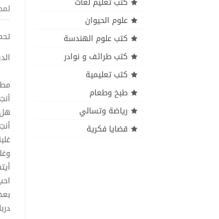
كتب تعليم لغات
لمح
علوم الحيوان
تحميل 
كتب علوم الهندسة
كتب طرائف و نوادر
الد
كتب تعليمية
مطح
طبخ وطعام
أنت
رياضة وتسالي
هل 
أنت
قضايا فكرية
غلب
وغل
أيت
احب
بعد
درب