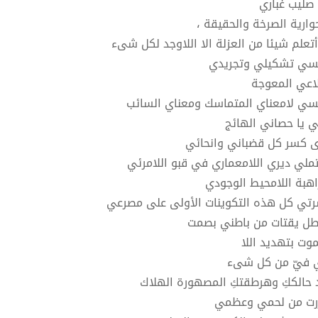
صليب غباري
حوارية الصرخة والحقيقة ،
أتعلم شيئا من العزلة الا اللاوجد لكل شىء
سي تشكيلي وتجريدي
اعي المعوجة
سي لامعناي المتماسك ومعناي السائب
ي يا حصاني الهائج
ى كسر كل قضباني وانحائي
ملي ديري اللامعماري في قبو اللامرئي
راهبة اللامحيط الوجودي
تي كل هذه التكوينات الأولى على مصرعي
اطل يقتات من باطني بصمت
موت بتهديد اللا
ي فيّ من كل شىء
د حالككِ وهرطقتكِ المصهورة الهلاك
رت من لحمي وعظمي