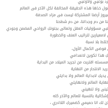
رد بوعيي ولاوعيي
ول خذها هذه الحقيقة المخالفة لكل الآخر فى العالم
فيروز أرضنا المشتركة ليست فى مزاد الصدفة
نا من دم وجداننا، من دم شطحنا
نبي مسؤوليات العقل وتعالى بجنونكِ الرواحي المضمن وجودي
 لامعيارين لتراتيب العنف والخطورة
تلط بلا نسبة
فوضى الكمال الأول،
ِ هذا تكوين لانعدامي
مسسته اقتربت من تجريد الميلاد من البداية
يد الانتحار من النهاية
ديكِ لابداية العالم ولا بدايتي
نهاية العالم ولانهايتي
ئينى ولا تنهيني
إشكالية بالنسبة للعالم والآخر كله
ن لك انا حميمي كضميركِ اللاادري ،