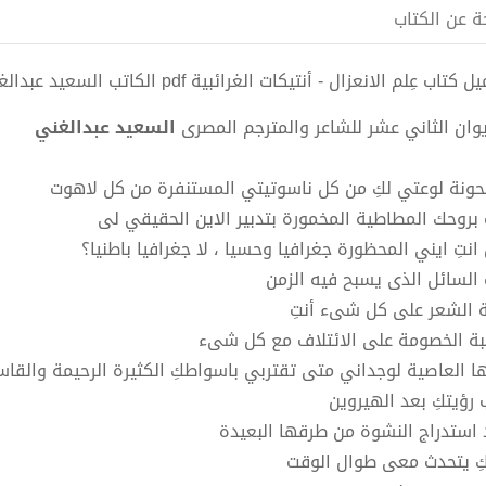
ة عن الكتاب
كتاب عِلم الانعزال - أنتيكات الغرائبية pdf الكاتب السعيد عبدالغني
يوان الثاني عشر للشاعر والمترجم المصرى
السعيد عبدالغني
ونة لوعتي لكِ من كل ناسوتيتي المستنفرة من كل لاهوت
ِ بروحك المطاطية المخمورة بتدبير الاين الحقيقي لى
انتِ ايني المحظورة جغرافيا وحسيا ، لا جغرافيا باطنيا؟
ِ السائل الذى يسبح فيه الزمن
ة الشعر على كل شىء أنتِ
بة الخصومة على الائتلاف مع كل شىء
ها العاصية لوجداني متى تقتربي باسواطكِ الكثيرة الرحيمة والقاس
 رؤيتكِ بعد الهيروين
 استدراج النشوة من طرقها البعيدة
كِ يتحدث معى طوال الوقت