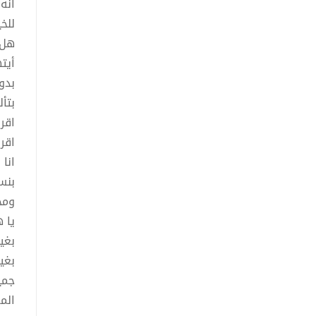
انه
للخ
هل 
أيت
بدو
بتأ
اقر
اقر
انا
بنس
ومج
يا 
بغي
بغي
جمي
الم