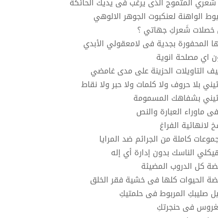
 شَعري المتموج الذى يرغب فى يديك الحائكة
يوط الواهنة لعنكبوت الجوهر الالوهي
خصلات شَعركِ جهاتي ؟
ها المحفورة بجدية فى لامعقولي الأبدي
ن اي مصلحة انوية
ليف التاويلات الحزينة على مدى غامضي
ئيني بلا حروف ولا كلمات ولا حبر ولا نقاط
ئيني بشفاهك المسمومة
 فى ماوراء العبارة والنص
خ لانهائية الفراغ
موعات كاملة من الجرائم ضد المرايا
هيكلي الناسك بدون إدارة أي إله
ضة كل الدروب المضيئة
ضة الحيوات كلها فى خشية فقر الخلق
ل صليبكِ المربوط فى حلمتيكِ
غروس فى حنجرتكِ