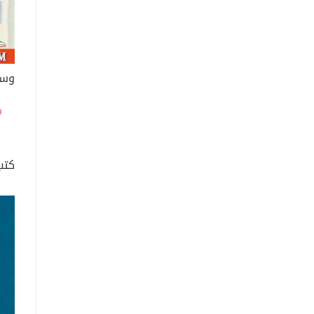
وسر
كتب