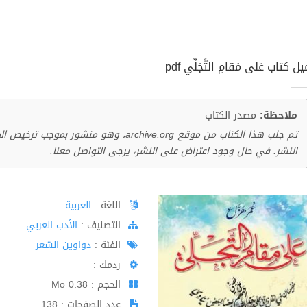
ل كتاب عَلى مَقامِ التَّجَلِّي pdf
ملاحظة:
مصدر الكتاب
تم جلب هذا الكتاب من موقع archive.org، وهو 
النشر. في حال وجود اعتراض على النشر، يرجى التواصل معنا.
اللغة :
العربية
اﻟﺘﺼﻨﻴﻒ :
الأدب العربي
الفئة :
دواوين الشعر
ردمك :
الحجم : 0.38 Mo
عدد الصفحات : 138