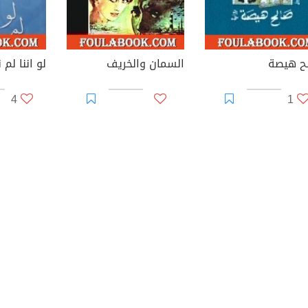
ح هيصة
السمان والخريف
لو اننا لم 
4
1