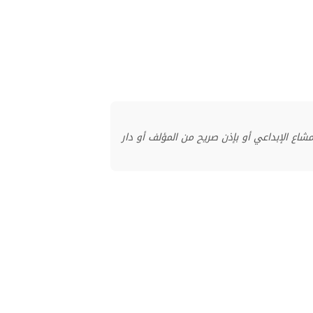
منشور بموجب ترخيص المشاع الإبداعي أو بإذن صريح من المؤلف أو دار