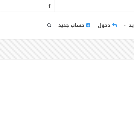
يد
دخول
حساب جديد