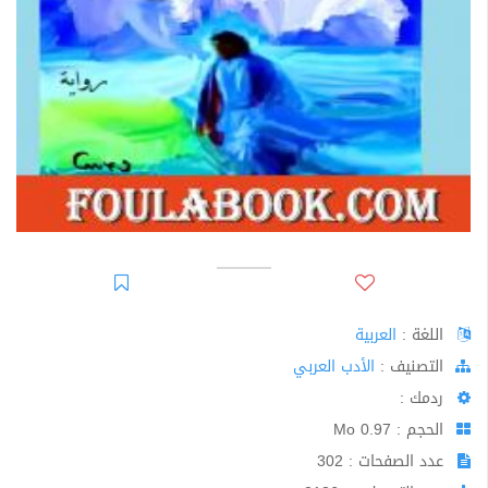
اللغة :
العربية
اﻟﺘﺼﻨﻴﻒ :
الأدب العربي
ردمك :
الحجم : 0.97 Mo
عدد الصفحات : 302