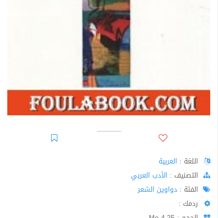
اللغة :
العربية
اﻟﺘﺼﻨﻴﻒ :
الأدب العربي
الفئة :
دواوين الشعر
ردمك :
الحجم : 4.25 Mo