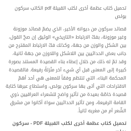
تحميل كتاب عظمة أخرى لكلب القبيلة pdf الكاتب سركون
بولص
قصائد سركون من ديوانه الأخير، الذي يضمّ قصائد موزونة
وغير موزونة، بفكّ الارتباط «التاريخي» الوثيق إن صحّ القول،
بين الشكل والوزن من جهة، وكذلك فكّ الارتباط المقترح من
جانب بعض الحداثيين بين اللاشكل واللاوزن من جهة ثانية.
وقد تمّ له ذلك من خلال إعطاء بناء القصيدة المستند بصورة
كبيرة إلى المعنى قبل أي شيء آخر منْزلةً رفيعة. فالقصيدة
المحكمة البناء، التي تنتظم وفقاً للمعنى هي أحد أهمّ
الاقتراحات التي أتى بها سركون بولص، واستطاع عبرها كتابة
قصيدة خاصّة بعيدة من تأثيرٍ واضحٍ للشعراء العراقيين ذوي
القامة الرفيعة، ومن تأثير الحداثيين سواءً أكانوا من مشرقِ
الشّعر أم من مغربه ثانياً.
تحميل كتاب عظمة أخرى لكلب القبيلة PDF - سركون